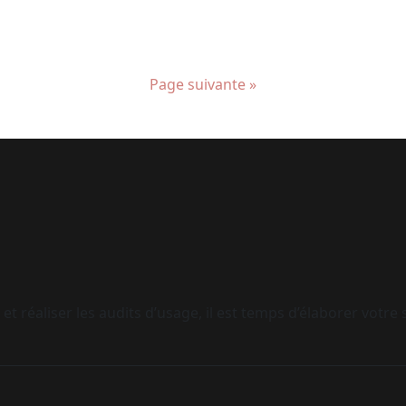
Page suivante »
t réaliser les audits d’usage, il est temps d’élaborer votre 