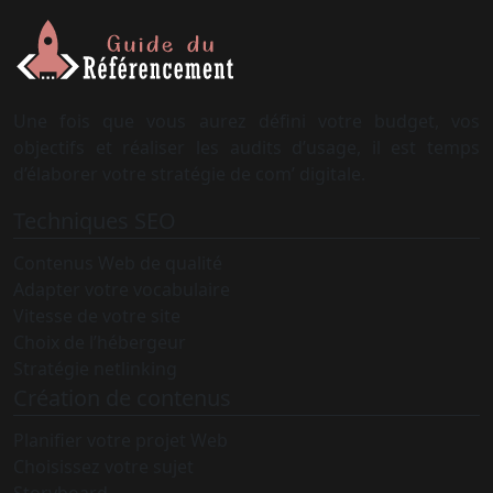
Une fois que vous aurez défini votre budget, vos
objectifs et réaliser les audits d’usage, il est temps
d’élaborer votre stratégie de com’ digitale.
Techniques SEO
Contenus Web de qualité
Adapter votre vocabulaire
Vitesse de votre site
Choix de l’hébergeur
Stratégie netlinking
Création de contenus
Planifier votre projet Web
Choisissez votre sujet
Storyboard